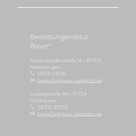
Bestattungsinstitut
Bayer*
Hohenstaufenstraße 14 • 87700
Memmingen
08331 61078
bayer
@
allgaeu-bestatter.de
Ludwigstraße 46 • 87724
Ottobeuren
08332 93333
bayer
@
allgaeu-bestatter.de