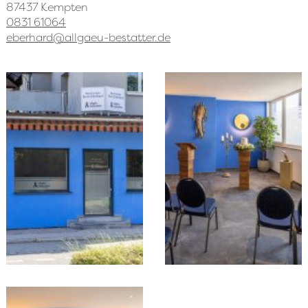
87437 Kempten
0831 61064
eberhard
@
allgaeu-bestatter.de