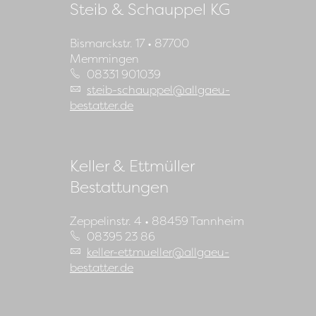
Steib & Schauppel KG
Bismarckstr. 17 • 87700
Memmingen
08331 901039
steib-schauppel
@
allgaeu-
bestatter.de
Keller & Ettmüller
Bestattungen
Zeppelinstr. 4 • 88459 Tannheim
08395 23 86
keller-ettmueller
@
allgaeu-
bestatter.de